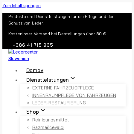
Zum Inhalt springen
Produkte und Dienstleistungen für die Pflege und den
Schutz von Leder.
Kostenloser Versand bei Bestellungen über 80 €.
+386 41 715 935
Domov
Dienstleistungen
EXTERNE FAHRZEUGPFLEGE
INNENRAUMPFLEGE VON FAHRZEUGEN
LEDER-RESTAURIERUNG
Shop
Reinigungsmittel
Razmaščevalci