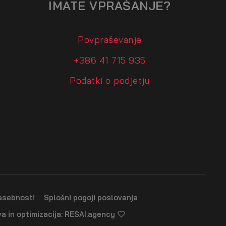
IMATE VPRAŠANJE?
Povpraševanje
+386 41 715 935
Podatki o podjetju
zasebnosti
Splošni pogoji poslovanja
va in optimizacija: RESAI.agency