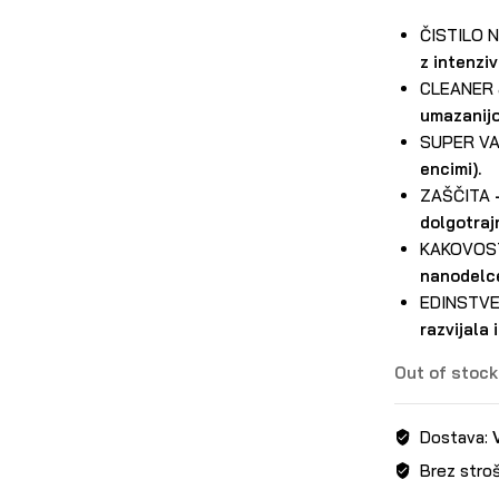
ČISTILO 
z intenziv
CLEANER 
umazanijo
SUPER V
encimi).
ZAŠČITA
–
dolgotraj
KAKOVOS
nanodelce
EDINSTV
razvijala 
Out of stock
Dostava:
Brez stro