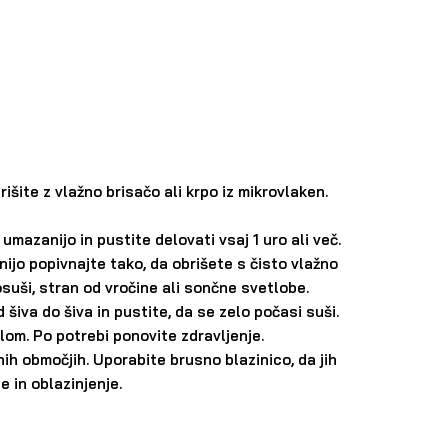
rišite z vlažno brisačo ali krpo iz mikrovlaken.
mazanijo in pustite delovati vsaj 1 uro ali več.
nijo popivnajte tako, da obrišete s čisto vlažno
osuši, stran od vročine ali sončne svetlobe.
iva do šiva in pustite, da se zelo počasi suši.
om. Po potrebi ponovite zdravljenje.
ih območjih. Uporabite brusno blazinico, da jih
 in oblazinjenje.