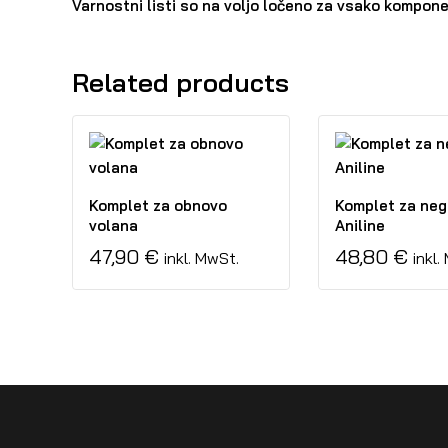
Varnostni listi so na voljo ločeno za vsako kompon
Related products
Komplet za obnovo
Komplet za neg
volana
Aniline
47,90
€
48,80
€
inkl. MwSt.
inkl.