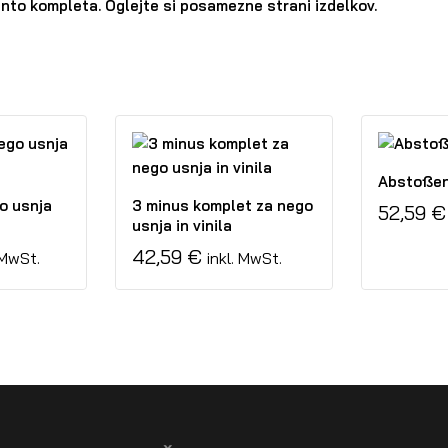
ento kompleta. Oglejte si posamezne strani izdelkov.
Abstoßen
o usnja
3 minus komplet za nego
52,59
€
usnja in vinila
42,59
€
 MwSt.
inkl. MwSt.