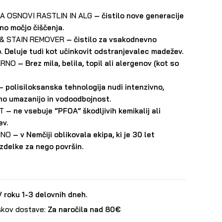
NA OSNOVI RASTLIN IN ALG
– čistilo nove generacije
no močjo čiščenja.
& STAIN REMOVER
– čistilo za vsakodnevno
. Deluje tudi kot učinkovit odstranjevalec madežev.
ARNO
– Brez mila, belila, topil ali alergenov (kot so
 polisiloksanska tehnologija nudi intenzivno,
no umazanijo in vodoodbojnost.
T
– ne vsebuje “PFOA” škodljivih kemikalij ali
v.
ENO
– v Nemčiji oblikovala ekipa, ki je 30 let
izdelke za nego površin.
V roku 1-3 delovnih dneh.
škov dostave:
Za naročila nad 80€