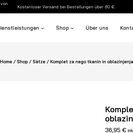
 von
Kostenloser Versand bei Bestellungen über 80 €.
ienstleistungen
Shop
Über uns
Kont
Home
/
Shop
/
Sätze
/
Komplet za nego tkanin in oblazinjenj
Komple
oblazin
36,95
€
in