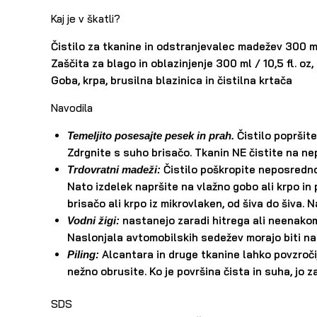
Kaj je v škatli?
Čistilo za tkanine in odstranjevalec madežev 300 ml 
Zaščita za blago in oblazinjenje 300 ml / 10,5 fl. oz,
Goba, krpa, brusilna blazinica in čistilna krtača
Navodila
Čistilo popršite 
Temeljito posesajte pesek in prah.
Zdrgnite s suho brisačo. Tkanin NE čistite na ne
Čistilo poškropite neposredno 
Trdovratni madeži:
Nato izdelek napršite na vlažno gobo ali krpo in 
brisačo ali krpo iz mikrovlaken, od šiva do šiva.
nastanejo zaradi hitrega ali neenakome
Vodni žigi:
Naslonjala avtomobilskih sedežev morajo biti na
Alcantara in druge tkanine lahko povzročij
Piling:
nežno obrusite. Ko je površina čista in suha, jo 
SDS