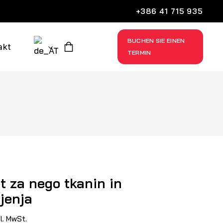
+386 41 715 935
Mein
BUCHEN SIE EINEN
Wagen
akt
TERMIN
0
€
a
t za nego tkanin in
jenja
kl. MwSt.