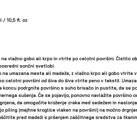
/ 10,5 fl. oz
na vlažno gobo ali krpo in vtrite po celotni površini. Čistilo ob
posredni sončni svetlobi.
na umazana mesta ali madeže, z vlažno krpo ali gobo vtrite v u
po celotni površini od šiva do šiva vtrite peno v tekstil. Umaza
 Na koncu podrgnite površino s suho brisačo in pustite, da se p
rnega sušenja. Če se pojavijo, ponovno navlažite površino od š
gnjena, da omogočite kroženje zraka med sedežem in naslonjal
o piling (majhne kroglice vlaken na površini) na močno drgnjen
zaščitite pred madeži s pršenjem zaščitnega sredstva za tkanine